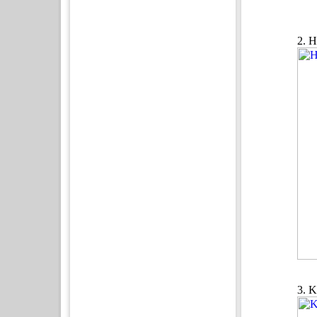
2. 
3. K